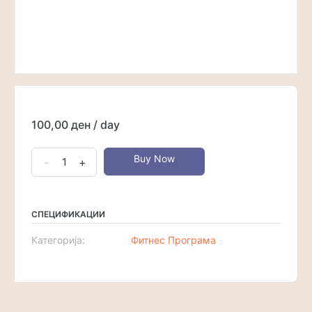
100,00
ден
/ day
dtt
Buy Now
-
+
количина
СПЕЦИФИКАЦИИ
Категорија:
Фитнес Програма